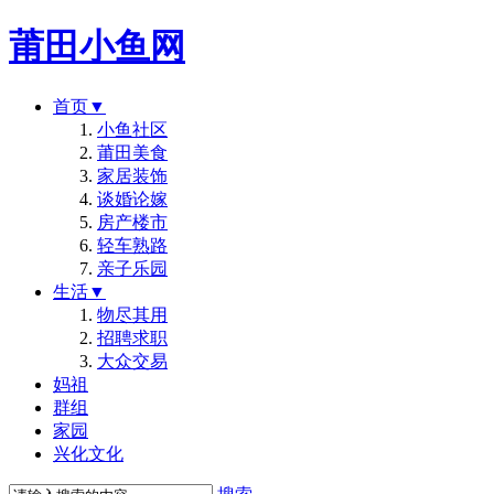
莆田小鱼网
首页
▼
小鱼社区
莆田美食
家居装饰
谈婚论嫁
房产楼市
轻车熟路
亲子乐园
生活
▼
物尽其用
招聘求职
大众交易
妈祖
群组
家园
兴化文化