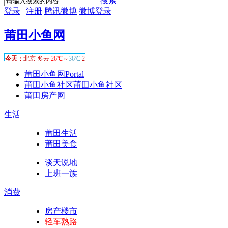
搜索
登录
|
注册
腾讯微博
微博登录
莆田小鱼网
莆田小鱼网
Portal
莆田小鱼社区
莆田小鱼社区
莆田房产网
生活
莆田生活
莆田美食
谈天说地
上班一族
消费
房产楼市
轻车熟路