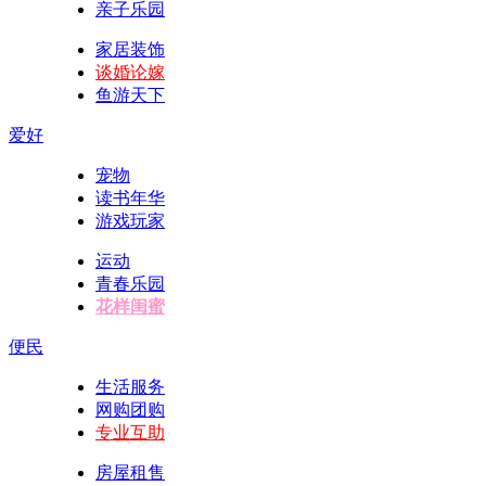
亲子乐园
家居装饰
谈婚论嫁
鱼游天下
爱好
宠物
读书年华
游戏玩家
运动
青春乐园
花样闺蜜
便民
生活服务
网购团购
专业互助
房屋租售