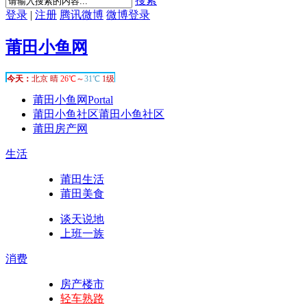
搜索
登录
|
注册
腾讯微博
微博登录
莆田小鱼网
莆田小鱼网
Portal
莆田小鱼社区
莆田小鱼社区
莆田房产网
生活
莆田生活
莆田美食
谈天说地
上班一族
消费
房产楼市
轻车熟路