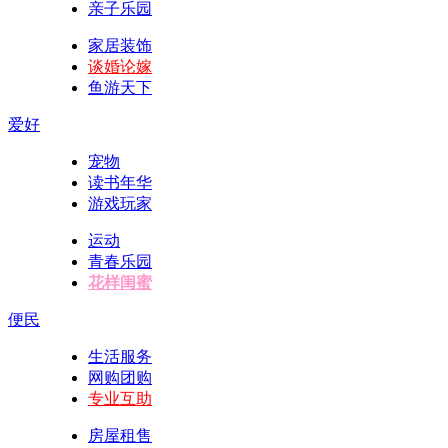
亲子乐园
家居装饰
谈婚论嫁
鱼游天下
爱好
宠物
读书年华
游戏玩家
运动
青春乐园
花样闺蜜
便民
生活服务
网购团购
专业互助
房屋租售