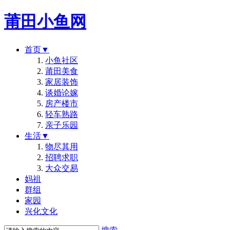
莆田小鱼网
首页
▼
小鱼社区
莆田美食
家居装饰
谈婚论嫁
房产楼市
轻车熟路
亲子乐园
生活
▼
物尽其用
招聘求职
大众交易
妈祖
群组
家园
兴化文化