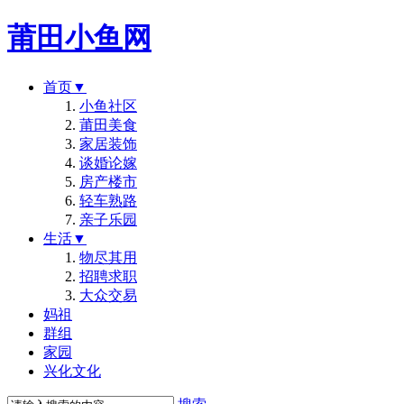
莆田小鱼网
首页
▼
小鱼社区
莆田美食
家居装饰
谈婚论嫁
房产楼市
轻车熟路
亲子乐园
生活
▼
物尽其用
招聘求职
大众交易
妈祖
群组
家园
兴化文化