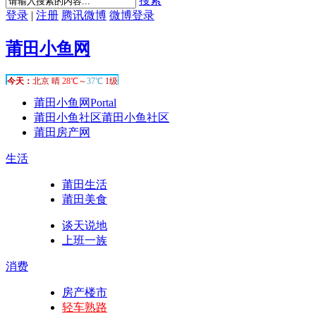
搜索
登录
|
注册
腾讯微博
微博登录
莆田小鱼网
莆田小鱼网
Portal
莆田小鱼社区
莆田小鱼社区
莆田房产网
生活
莆田生活
莆田美食
谈天说地
上班一族
消费
房产楼市
轻车熟路