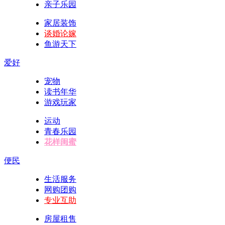
亲子乐园
家居装饰
谈婚论嫁
鱼游天下
爱好
宠物
读书年华
游戏玩家
运动
青春乐园
花样闺蜜
便民
生活服务
网购团购
专业互助
房屋租售