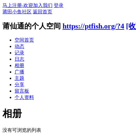
马上注册-欢迎加入我们
登录
莆田小鱼社区
返回首页
莆仙通的个人空间
https://ptfish.org/?4
[收
空间首页
动态
记录
日志
相册
广播
主题
分享
留言板
个人资料
相册
没有可浏览的列表