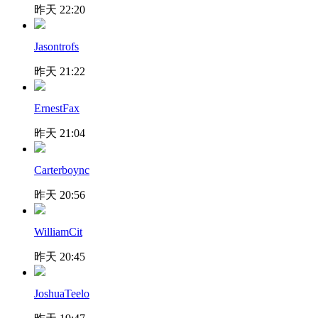
昨天 22:20
Jasontrofs
昨天 21:22
ErnestFax
昨天 21:04
Carterboync
昨天 20:56
WilliamCit
昨天 20:45
JoshuaTeelo