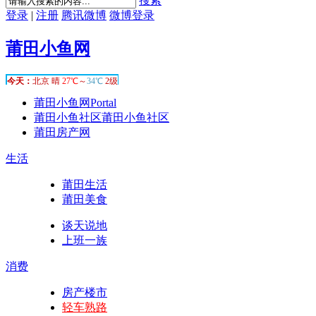
搜索
登录
|
注册
腾讯微博
微博登录
莆田小鱼网
莆田小鱼网
Portal
莆田小鱼社区
莆田小鱼社区
莆田房产网
生活
莆田生活
莆田美食
谈天说地
上班一族
消费
房产楼市
轻车熟路