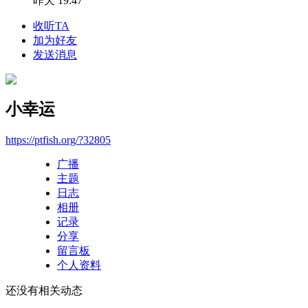
昨天 19:47
收听TA
加为好友
发送消息
小幸运
https://ptfish.org/?32805
广播
主题
日志
相册
记录
分享
留言板
个人资料
还没有相关动态