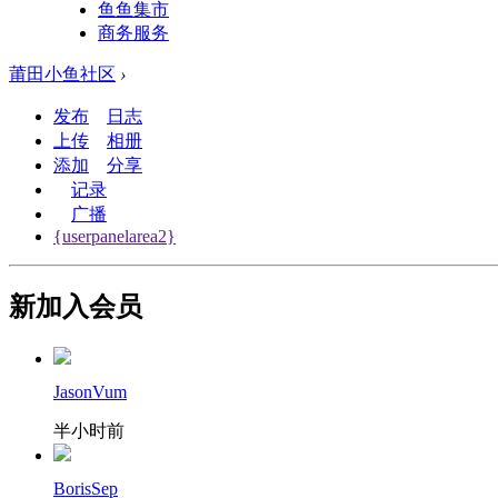
鱼鱼集市
商务服务
莆田小鱼社区
›
发布
日志
上传
相册
添加
分享
记录
广播
{userpanelarea2}
新加入会员
JasonVum
半小时前
BorisSep