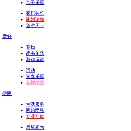
亲子乐园
家居装饰
谈婚论嫁
鱼游天下
爱好
宠物
读书年华
游戏玩家
运动
青春乐园
花样闺蜜
便民
生活服务
网购团购
专业互助
房屋租售