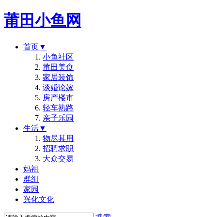
莆田小鱼网
首页
▼
小鱼社区
莆田美食
家居装饰
谈婚论嫁
房产楼市
轻车熟路
亲子乐园
生活
▼
物尽其用
招聘求职
大众交易
妈祖
群组
家园
兴化文化