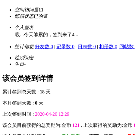
空间访问量
11
邮箱状态
已验证
个人签名
哎...今天够累的，签到来了4...
统计信息
好友数 0
|
记录数 0
|
日志数 0
|
相册数 0
|
回帖数 
性别
保密
生日
-
该会员签到详情
累计签到总天数 :
18
天
本月签到天数 :
0
天
上次签到时间 :
2020-04-20 12:29
该会员目前获得的总奖励为:金币
121
, 上次获得的奖励为:金币