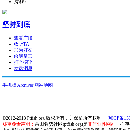
贡献
0
坚持到底
查看广播
收听TA
加为好友
给我留言
打个招呼
发送消息
手机版
|
Archiver
|
网站地图
|
©2012-2013 Ptfish.org 版权所有，并保留所有权利。
闽ICP备130
郑重免责声明：
莆田强势社区(ptfish.org)是
非商业性网站
，不存