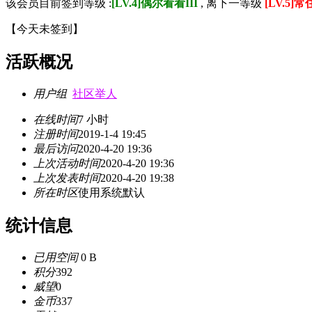
该会员目前签到等级 :
[LV.4]偶尔看看III
, 离下一等级
[LV.5]
【
今天未签到
】
活跃概况
用户组
社区举人
在线时间
7 小时
注册时间
2019-1-4 19:45
最后访问
2020-4-20 19:36
上次活动时间
2020-4-20 19:36
上次发表时间
2020-4-20 19:38
所在时区
使用系统默认
统计信息
已用空间
0 B
积分
392
威望
0
金币
337