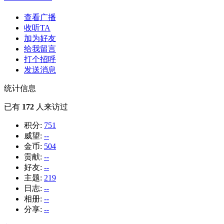
查看广播
收听TA
加为好友
给我留言
打个招呼
发送消息
统计信息
已有
172
人来访过
积分:
751
威望:
--
金币:
504
贡献:
--
好友:
--
主题:
219
日志:
--
相册:
--
分享:
--