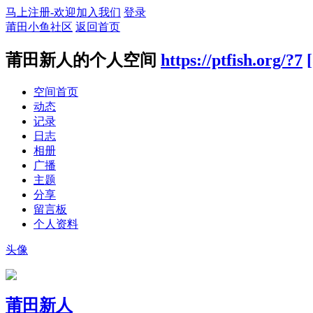
马上注册-欢迎加入我们
登录
莆田小鱼社区
返回首页
莆田新人的个人空间
https://ptfish.org/?7
空间首页
动态
记录
日志
相册
广播
主题
分享
留言板
个人资料
头像
莆田新人