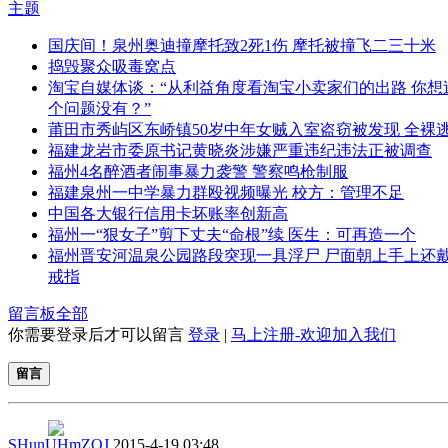
主题
国庆间！泉州奥迪撞摩托致2死1伤 摩托被撞飞二三十米
捣毁聚众吸毒窝点
淘宝自媒体谈：“从利益角度看淘宝小卖家们的出路 你想
个问题没有？”
莆田市秀屿区东峤镇50岁中年女贼入室盗窃被发现 全裸
福建龙岩市委原书记黄晓炎涉嫌严重违纪违法正被调查
福州4名醉酒者闹事暴力袭警 警察鸣枪制服
福建泉州一中学暴力群殴视频曝光 校方：管理不足
中国各大银行信用卡坏账率创新高
福州一“狠女子”剪下丈夫“命根”续 医生：可再造一个
福州晋安河温泉公园路段突现一具浮尸 尸面朝上手上还
戒指
留言板
全部
你需要登录后才可以留言
登录
|
马上注册-欢迎加入我们
留言
SHunUHmZOJ
2015-4-19 03:48