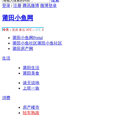
搜索
登录
|
注册
腾讯微博
微博登录
莆田小鱼网
莆田小鱼网
Portal
莆田小鱼社区
莆田小鱼社区
莆田房产网
生活
莆田生活
莆田美食
谈天说地
上班一族
消费
房产楼市
轻车熟路