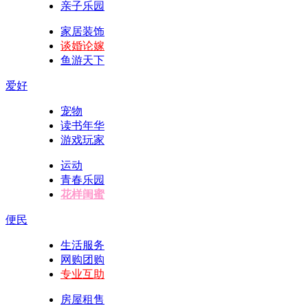
亲子乐园
家居装饰
谈婚论嫁
鱼游天下
爱好
宠物
读书年华
游戏玩家
运动
青春乐园
花样闺蜜
便民
生活服务
网购团购
专业互助
房屋租售