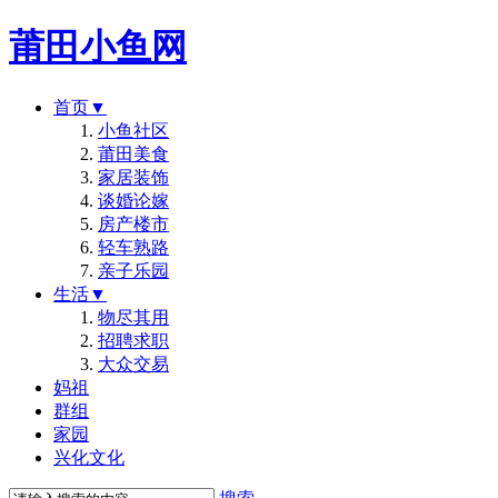
莆田小鱼网
首页
▼
小鱼社区
莆田美食
家居装饰
谈婚论嫁
房产楼市
轻车熟路
亲子乐园
生活
▼
物尽其用
招聘求职
大众交易
妈祖
群组
家园
兴化文化