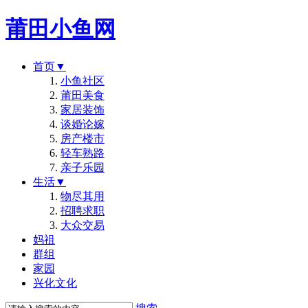
莆田小鱼网
首页
▼
小鱼社区
莆田美食
家居装饰
谈婚论嫁
房产楼市
轻车熟路
亲子乐园
生活
▼
物尽其用
招聘求职
大众交易
妈祖
群组
家园
兴化文化