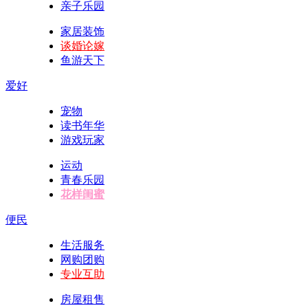
亲子乐园
家居装饰
谈婚论嫁
鱼游天下
爱好
宠物
读书年华
游戏玩家
运动
青春乐园
花样闺蜜
便民
生活服务
网购团购
专业互助
房屋租售