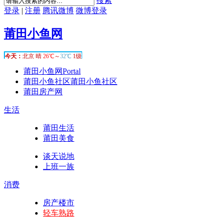
搜索
登录
|
注册
腾讯微博
微博登录
莆田小鱼网
莆田小鱼网
Portal
莆田小鱼社区
莆田小鱼社区
莆田房产网
生活
莆田生活
莆田美食
谈天说地
上班一族
消费
房产楼市
轻车熟路